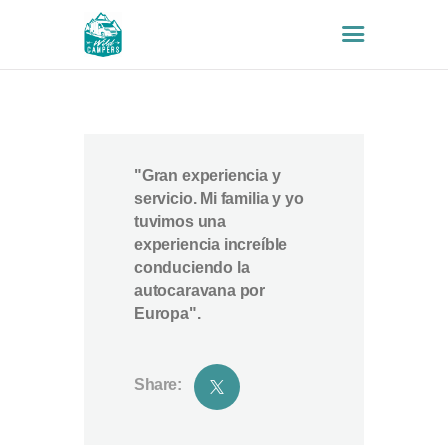
INICIO
VEHÍCULOS
"Gran experiencia y
POR QUÉ NOSOTROS
servicio. Mi familia y yo
SEGUROS
tuvimos una
experiencia increíble
FAQS
conduciendo la
EXTRAS
autocaravana por
CONTACTO
Europa".
BLOG
Share: